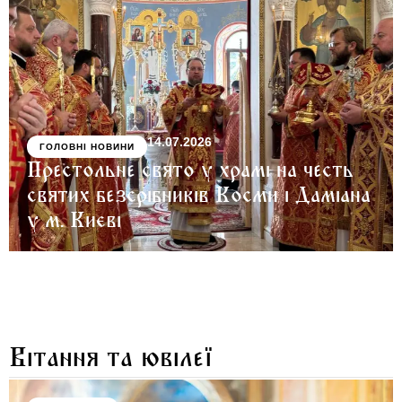
14.07.2026
ГОЛОВНІ НОВИНИ
Престольне свято у храмі на честь
святих безсрібників Косми і Даміана
у м. Києві
Вітання та ювілеї