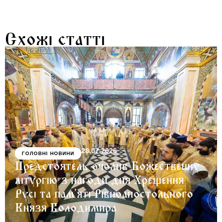
Схожі статті
28.07.2026
ГОЛОВНІ НОВИНИ
Предстоятель очолив Божественну
літургію з нагоди дня Хрещення
Русі та пам’яті Рівноапостольного
Князя Володимира