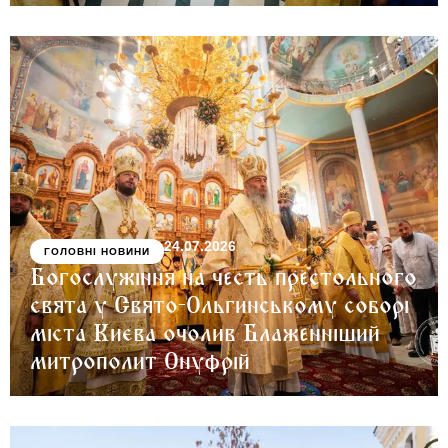
24.07.2026
ГОЛОВНІ НОВИНИ
Богослужіння на честь престольного
свята у Свято-Ольгинському соборі
міста Києва очолив Блаженніший
митрополит Онуфрій