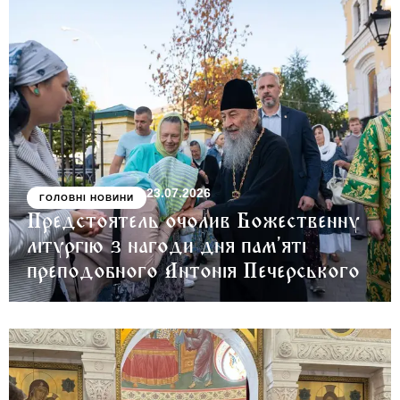
23.07.2026
ГОЛОВНІ НОВИНИ
Предстоятель очолив Божественну
літургію з нагоди дня пам’яті
преподобного Антонія Печерського