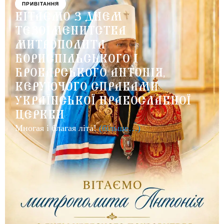
ПРИВІТАННЯ
ВІТАЄМО З ДНЕМ
ТЕЗОІМЕНИТСТВА
МИТРОПОЛИТА
БОРИСПІЛЬСЬКОГО І
БРОВАРСЬКОГО АНТОНІЯ,
КЕРУЮЧОГО СПРАВАМИ
УКРАЇНСЬКОЇ ПРАВОСЛАВНОЇ
ЦЕРКВИ
Многая і благая літа!
(більше…)