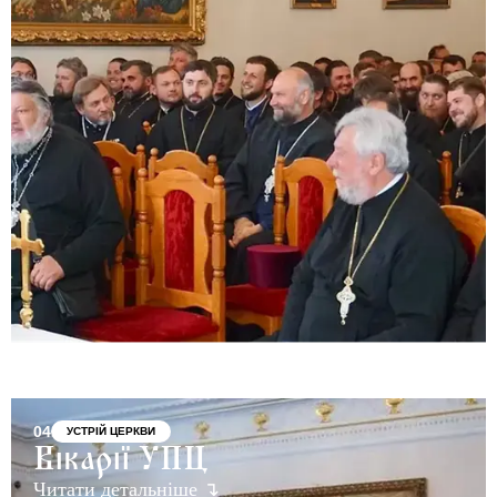
04
УСТРІЙ ЦЕРКВИ
Вікарії УПЦ
Читати детальніше ↴