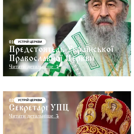
01
УСТРІЙ ЦЕРКВИ
Предстоятель Української
Православної Церкви
Читати детальніше ↴
02
УСТРІЙ ЦЕРКВИ
Секретарі УПЦ
Читати детальніше ↴