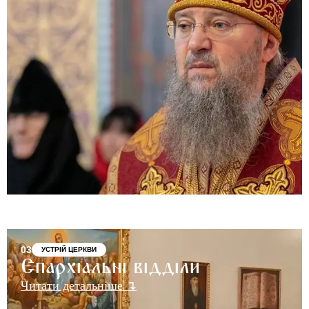
03
УСТРІЙ ЦЕРКВИ
Єпархіальні відділи
Читати детальніше ↴