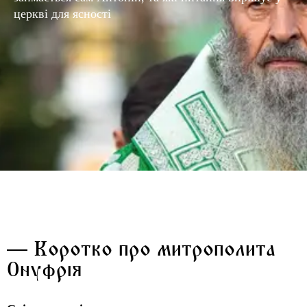
церкві для ясності
— Коротко про митрополита
Онуфрія