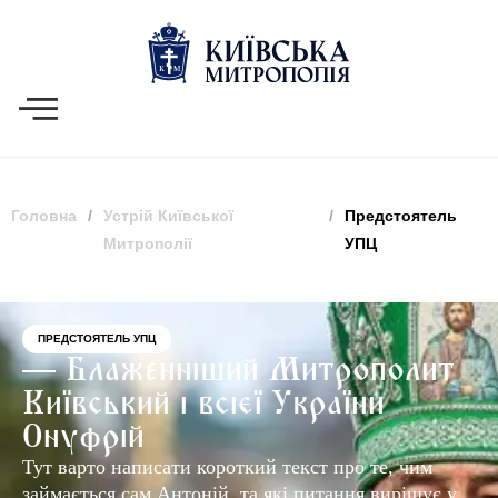
Головна
/
Устрій Київської
/
Предстоятель
Митрополії
УПЦ
ПРЕДСТОЯТЕЛЬ УПЦ
— Блаженніший Митрополит
Київський і всієї України
Онуфрій
Тут варто написати короткий текст про те, чим
займається сам Антоній, та які питання вирішує у