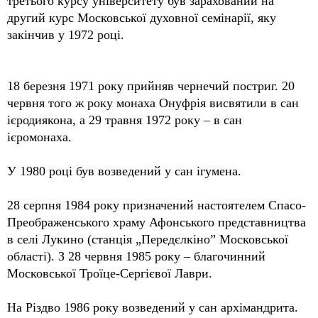
третього курсу університету був зарахований на
другий курс Московської духовної семінарії, яку
закінчив у 1972 році.
18 березня 1971 року прийняв чернечий постриг. 20
червня того ж року монаха Онуфрія висвятили в сан
ієродиякона, а 29 травня 1972 року – в сан
ієромонаха.
У 1980 році був возведений у сан ігумена.
28 серпня 1984 року призначений настоятелем Спасо-
Преображенського храму Афонського представництва
в селі Лукино (станція „Передєлкіно” Московської
області). З 28 червня 1985 року – благочинний
Московської Троїце-Сергієвої Лаври.
На Різдво 1986 року возведений у сан архімандрита.