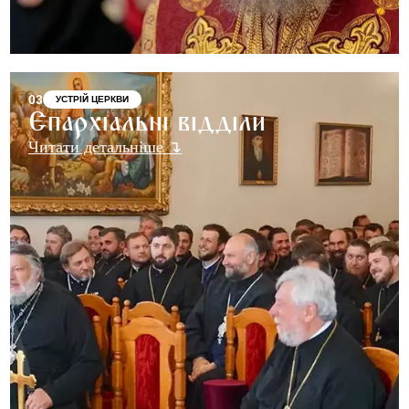
03
УСТРІЙ ЦЕРКВИ
Єпархіальні відділи
Читати детальніше ↴