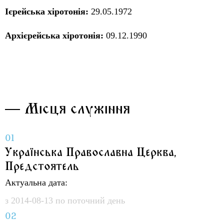
Ієрейська хіротонія:
29.05.1972
Архієрейська хіротонія:
09.12.1990
— Місця служіння
01
Українська Православна Церква,
Предстоятель
Актуальна дата:
з 2014-08-13 по поточний день
02