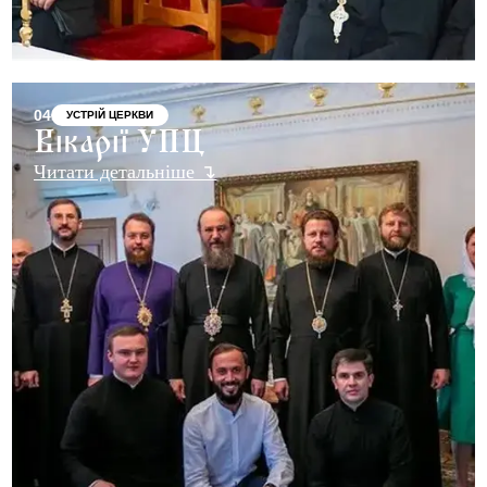
04
УСТРІЙ ЦЕРКВИ
Вікарії УПЦ
Читати детальніше ↴