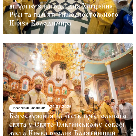
літургію з нагоди дня Хрещення
Русі та пам’яті Рівноапостольного
Князя Володимира
24.07.2026
ГОЛОВНІ НОВИНИ
Богослужіння на честь престольного
свята у Свято-Ольгинському соборі
міста Києва очолив Блаженніший