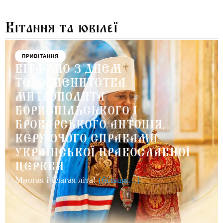
Вітання та ювілеї
ПРИВІТАННЯ
ВІТАЄМО З ДНЕМ
ТЕЗОІМЕНИТСТВА
МИТРОПОЛИТА
БОРИСПІЛЬСЬКОГО І
БРОВАРСЬКОГО АНТОНІЯ,
КЕРУЮЧОГО СПРАВАМИ
УКРАЇНСЬКОЇ ПРАВОСЛАВНОЇ
ЦЕРКВИ
Многая і благая літа!
(більше…)