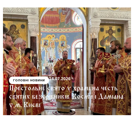
14.07.2026
ГОЛОВНІ НОВИНИ
Престольне свято у храмі на честь
святих безсрібників Косми і Даміана
у м. Києві