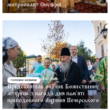
митрополит Онуфрій
23.07.2026
ГОЛОВНІ НОВИНИ
Предстоятель очолив Божественну
літургію з нагоди дня пам’яті
преподобного Антонія Печерського