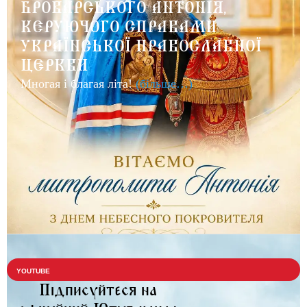
БРОВАРСЬКОГО АНТОНІЯ,
КЕРУЮЧОГО СПРАВАМИ
УКРАЇНСЬКОЇ ПРАВОСЛАВНОЇ
ЦЕРКВИ
Многая і благая літа!
(більше…)
YOUTUBE
Підписуйтеся на