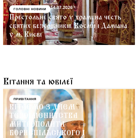
14.07.2026
ГОЛОВНІ НОВИНИ
Престольне свято у храмі на честь
святих безсрібників Косми і Даміана
у м. Києві
Вітання та ювілеї
ПРИВІТАННЯ
ВІТАЄМО З ДНЕМ
ТЕЗОІМЕНИТСТВА
МИТРОПОЛИТА
БОРИСПІЛЬСЬКОГО І