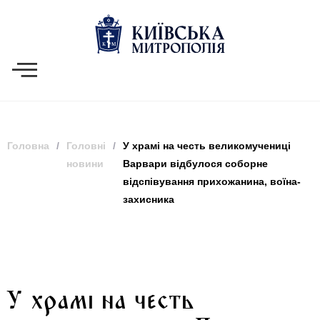
Головна
/
Головні
/
У храмі на честь великомучениці
новини
Варвари відбулося соборне
відспівування прихожанина, воїна-
захисника
У храмі на честь