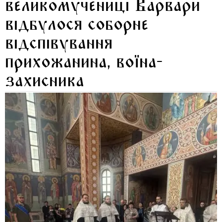
великомучениці Варвари
відбулося соборне
відспівування
прихожанина, воїна-
захисника