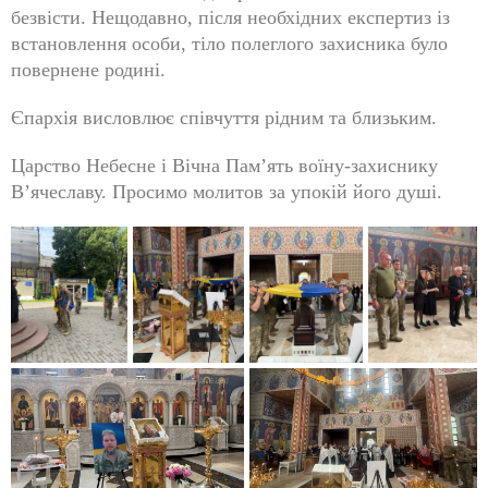
безвісти. Нещодавно, після необхідних експертиз із
встановлення особи, тіло полеглого захисника було
повернене родині.
Єпархія висловлює співчуття рідним та близьким.
Царство Небесне і Вічна Пам’ять воїну-захиснику
Вʼячеславу. Просимо молитов за упокій його душі.