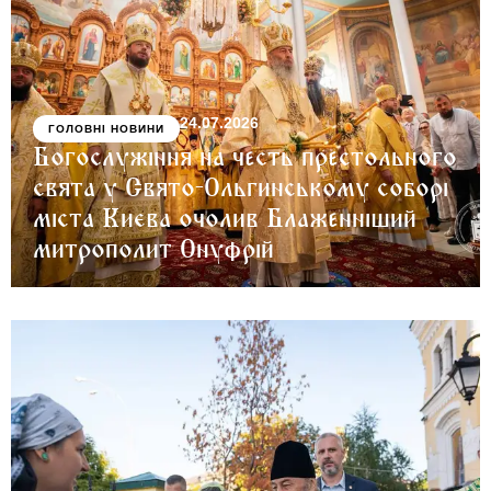
24.07.2026
ГОЛОВНІ НОВИНИ
Богослужіння на честь престольного
свята у Свято-Ольгинському соборі
міста Києва очолив Блаженніший
митрополит Онуфрій