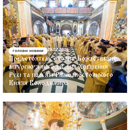
28.07.2026
ГОЛОВНІ НОВИНИ
Предстоятель очолив Божественну
літургію з нагоди дня Хрещення
Русі та пам’яті Рівноапостольного
Князя Володимира