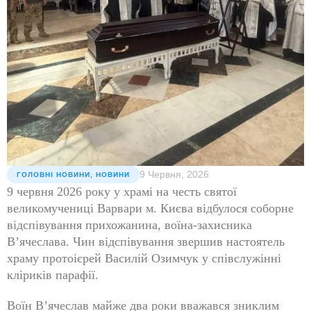
9 Червня, 2026
ГОЛОВНІ НОВИНИ
,
НОВИНИ
9 червня 2026 року у храмі на честь святої
великомучениці Варвари м. Києва відбулося соборне
відспівування прихожанина, воїна-захисника
Вʼячеслава. Чин відспівування звершив настоятель
храму протоієрей Василій Озимчук у співслужінні
кліриків парафії.
Воїн Вʼячеслав майже два роки вважався зниклим