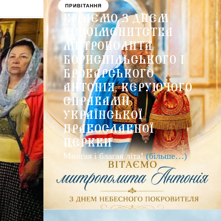
ПРИВІТАННЯ
ВІТАЄМО З ДНЕМ
ТЕЗОІМЕНИТСТВА
МИТРОПОЛИТА
БОРИСПІЛЬСЬКОГО І
БРОВАРСЬКОГО
АНТОНІЯ, КЕРУЮЧОГО
СПРАВАМИ
УКРАЇНСЬКОЇ
ПРАВОСЛАВНОЇ
ЦЕРКВИ
Многая і благая літа!
(більше…)