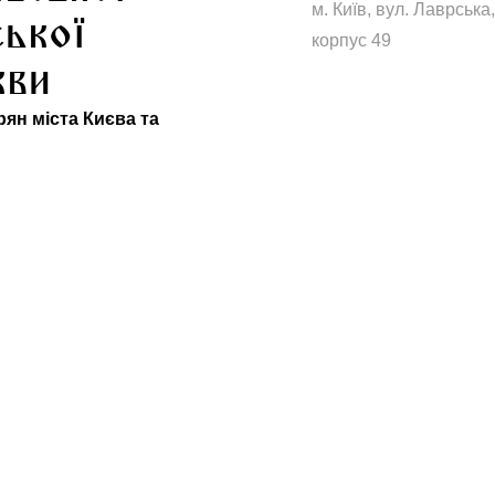
м. Київ, вул. Лаврська,
ської
корпус 49
кви
ян міста Києва та