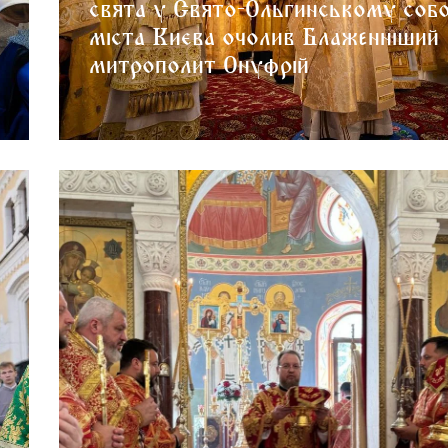
свята у Свято-Ольгинському собо
міста Києва очолив Блаженніший
митрополит Онуфрій