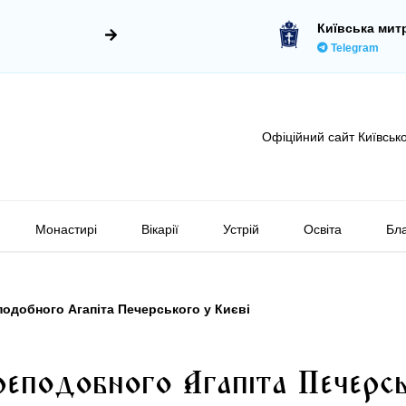
Київська мит
Telegram
Офіційний сайт Київсько
Монастирі
Вікарії
Устрій
Освіта
Бла
подобного Агапіта Печерського у Києві
реподобного Агапіта Печерс