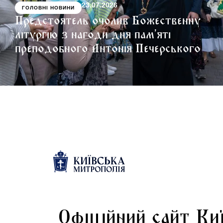
23.07.2026
ГОЛОВНІ НОВИНИ
Предстоятель очолив Божественну
літургію з нагоди дня пам’яті
преподобного Антонія Печерського
Офіційний сайт Ки