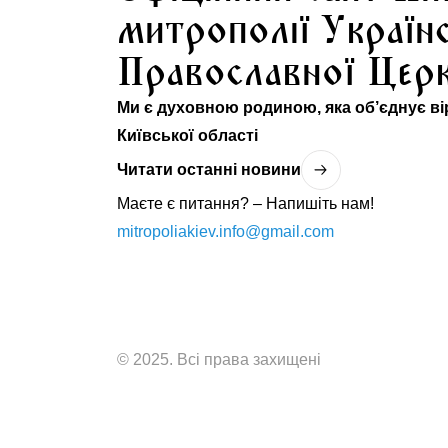
митрополії Україн
Православної Цер
Ми є духовною родиною, яка об’єднує вір
Київської області
Читати останнi новини
Маєте є питання? – Напишіть нам!
mitropoliakiev.info@gmail.com
© 2025. Всі права захищені