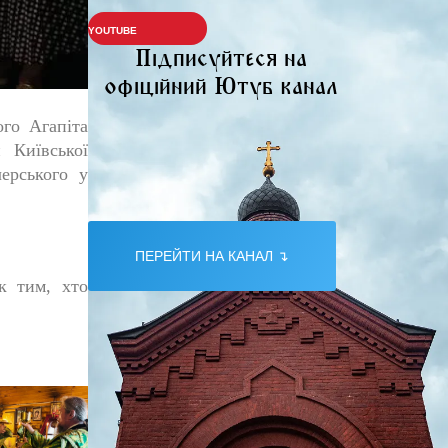
YOUTUBE
Підписуйтеся на
офіційний Ютуб канал
ого Агапіта
 Київської
ерського у
ПЕРЕЙТИ НА КАНАЛ ↴
к тим, хто