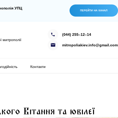
рополія УПЦ
ПЕРЕЙТИ НА КАНАЛ
(044) 255–12–14
ї митрополії
mitropoliakiev.info@gmail.com
годійність
Контакти
ького
Вітання та ювілеї