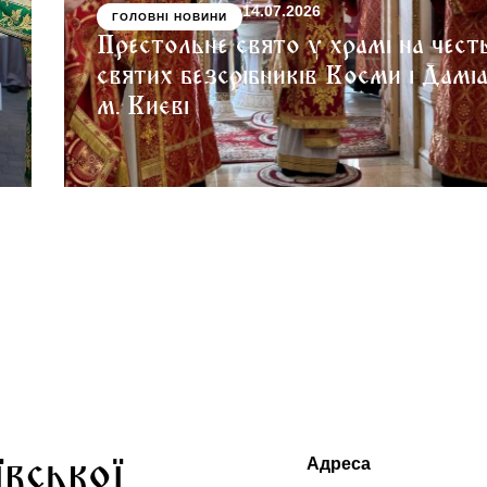
14.07.2026
ГОЛОВНІ НОВИНИ
Престольне свято у храмі на чест
святих безсрібників Косми і Дамі
м. Києві
ївської
Адреса