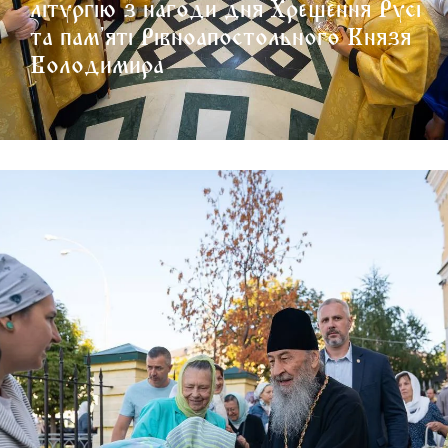
літургію з нагоди дня Хрещення Русі
та пам’яті Рівноапостольного Князя
Володимира