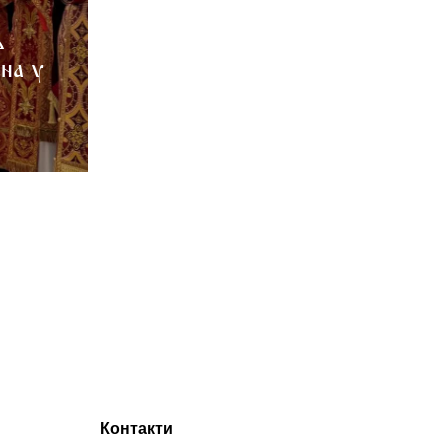
ь
ана у
Контакти