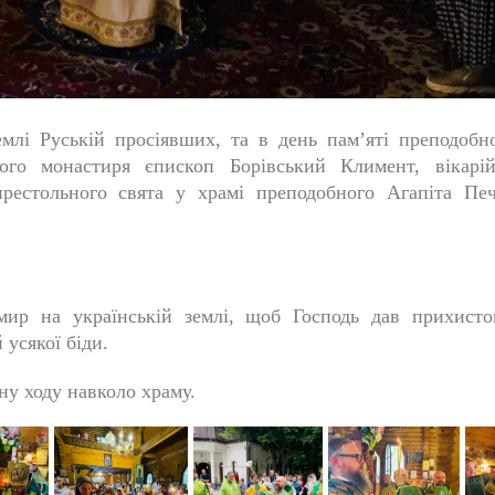
емлі Руській просіявших, та в день пам’яті преподобн
ного монастиря єпископ Борівський Климент, вікарій
рестольного свята у храмі преподобного Агапіта Печ
мир на українській землі, щоб Господь дав прихисто
 усякої біди.
ну ходу навколо храму.